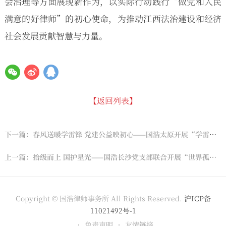
会治理等方面展现新作为，以实际行动践行“做党和人民
满意的好律师”的初心使命，为推动江西法治建设和经济
社会发展贡献智慧与力量。
【返回列表】
下一篇：春风送暖学雷锋 党建公益映初心——国浩太原开展“学雷锋 做志愿 共同奋进‘十五五’”主题党日活动
上一篇：拾级而上 国护星光——国浩长沙党支部联合开展“世界孤独症日”公益活动
Copyright © 国浩律师事务所 All Rights Reserved.
沪ICP备
11021492号-1
免责声明
友情链接