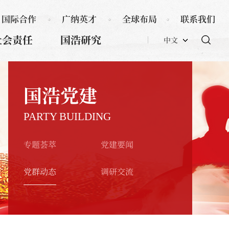
国际合作
广纳英才
全球布局
联系我们
社会责任
国浩研究
中文
国浩党建
PARTY BUILDING
专题荟萃
党建要闻
党群动态
调研交流