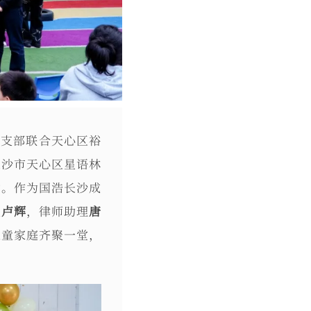
党支部联合天心区裕
长沙市天心区星语林
动。作为国浩长沙成
人
卢辉
，律师助理
唐
儿童家庭齐聚一堂，