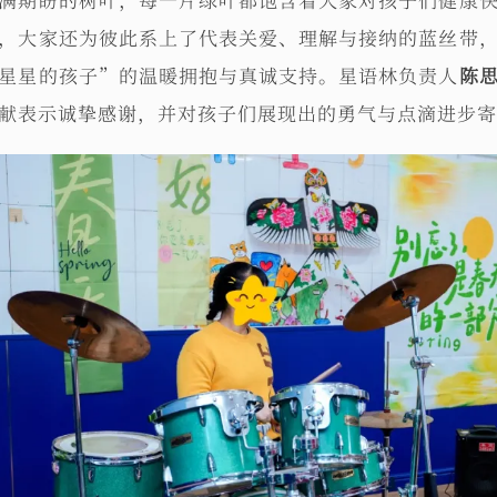
，大家还为彼此系上了代表关爱、理解与接纳的蓝丝带
星星的孩子”的温暖拥抱与真诚支持。星语林负责人
陈
献表示诚挚感谢，并对孩子们展现出的勇气与点滴进步寄