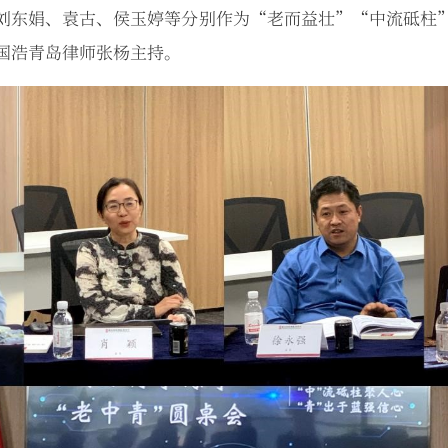
刘东娟、袁古、侯玉婷等分别作为“老而益壮”“中流砥柱
国浩青岛律师张杨主持。