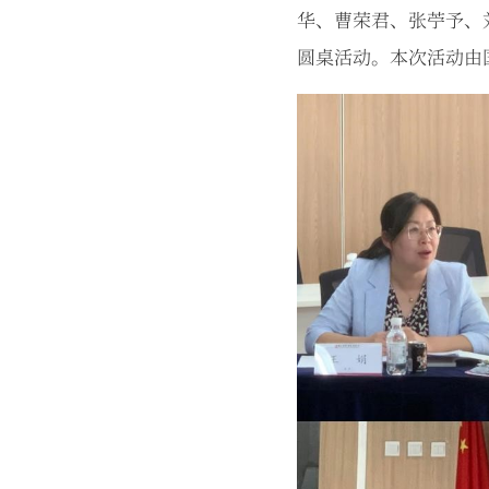
华、曹荣君、张苧予、
圆桌活动。本次活动由