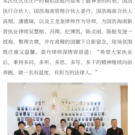
本次仪式在庄严的模拟法庭内迎来了最神圣的时刻。国浩
执行合伙人、国浩海南管理合伙人姜丹，国浩海南合伙人
高翔、潘德瑞，以及王龙奎律师作为导师，为国浩海南新
晋执业律师吴慧榕、冯翔、纪博凯、陈贞丽、陈振发逐一
授袍、整理衣襟，并在肃穆的国徽下合影留念，现场氛围
既庄重又温馨。姜丹律师深情寄语道：“希望大家执业
后，秉持多问、多听、多思、多写、多干的精神继续向前
奔跑，做一名有温度、有担当的法律人。”