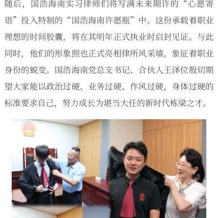
随后，国浩海南实习律师们将写满未来期许的“心愿寄
语”投入特制的“国浩海南许愿瓶”中。这份承载着职业
理想的时间胶囊，将在其明年正式执业时启封见证。与此
同时，他们的形象照也正式亮相律所风采墙，象征着职业
身份的蜕变。国浩海南党总支书记、合伙人王泽位殷切期
望大家能以政治过硬、业务过硬、作风过硬，身体过硬的
标准要求自己，努力成长为堪当大任的新时代栋梁之才。