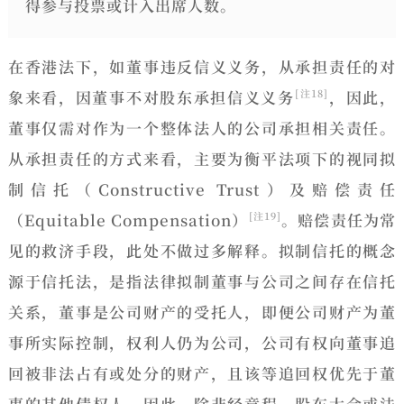
得参与投票或计入出席人数。
在香港法下，如董事违反信义义务，从
承担责任的对
象
来看，因董事不对股东承担信义义务
，因此，
[注18]
董事仅需对作为一个整体法人的公司承担相关责任。
从
承担责任的方式
来看，
主要为衡平法项下的视同
拟
制信托
（Constructive Trust）及赔偿责任
（Equitable Compensation）
。赔偿责任为常
[注19]
见的救济手段，此处不做过多解释。拟制信托的概念
源于信托法，是指法律拟制董事与公司之间存在信托
关系，董事是公司财产的受托人，即便公司财产为董
事所实际控制，权利人仍为公司，公司有权向董事追
回被非法占有或处分的财产，且该等追回权优先于董
事的其他债权人。因此，除非经章程、股东大会或法