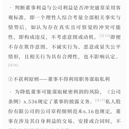
•
判断董事利益与公司利益是否冲突通常采用客
观标准，即一个理性人综合考量全部相关事实与
情势后，如认为存在真实且可察觉的冲突可能
性，即构成违反，不考虑意图或动机。
即便
[注15]
不存在欺诈意图、不诚实行为、恶意或显失公平
情形，且相关行为具有合理性，也不影响认定。
[注16]
②
不获利原则
——董事不得利用职务谋取私利
• 为降低董事可能谋取秘密利润的风险，《公司
条例》s.536规定了董事的
披露义务
。
私人股
[注17]
份有限公司的公司章程细则范本s.16也规定，董
事在涉及其自身利益的交易、安排或合同时，
不