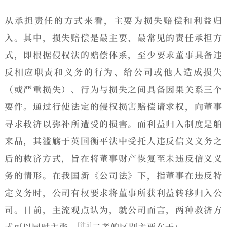
从承担责任的方式来看，
主要为损失赔偿和利益归
入。
其中，损失赔偿是最主要、最常见的责任承担方
式，即根据侵权法的赔偿体系，至少要求董事具备违
反相应职责和义务的行为、给公司或他人造成损失
（或严重损失）、行为与损失之间具备因果关系三个
要件。通过行使法定的侵权损害赔偿请求权，向董事
寻求救济以弥补所遭受的损害。而
利益归入制度
是舶
来品，其滥觞于英国衡平法中受托人违反信义义务之
后的救济方式，旨在将董事财产恢复至未违反信义义
务的情形。在我国新《公司法》下，指董事在违反特
定义务时，公司有权要求将董事所获利益转移归入公
司。目前，主流观点认为，就公司而言，两种救济方
式可以同时主张。
二者的区别主要在于：
[注5]