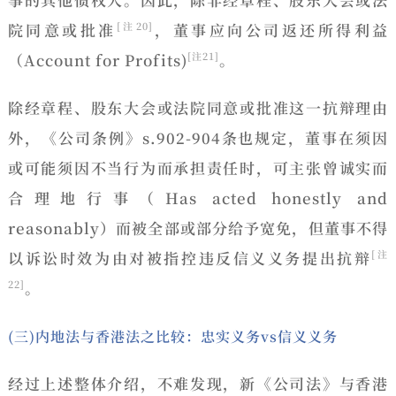
院同意或批准
，董事应向公司返还所得利益
[注20]
（Account for Profits)
。
[注21]
除经章程、股东大会或法院同意或批准这一抗辩理由
外，《公司条例》s.902-904条也规定，董事在须因
或可能须因不当行为而承担责任时，可主张曾诚实而
合理地行事（Has acted honestly and
reasonably）而被全部或部分给予宽免，但
董事不得
以诉讼时效为由对被指控违反信义义务提出抗辩
[注
。
22]
(三)内地法与香港法之比较：忠实义务vs信义义务
经过上述整体介绍，不难发现，新《公司法》与香港