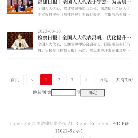
福建日报｜全国人大代表于宁杰：为高质量发展夯实法治“软基建”
日发布相关报道，阅读量近40万。让我们跟随媒体报道，
全国人大代表、福建省律师协会会长、国浩执行合伙人于
一睹精彩实况！
宁杰近日接受《福建日报》专访时表示，打造法治强省，
关键一招在于加快推进公共法律服务体系建设。
2023-03-10
检察日报｜全国人大代表冯帆：优化提升法治化营商环境
全国人大代表、江西省律师协会副会长、国浩南昌主任冯
帆近日接受《检察日报》采访，重点围绕涉案企业合规改
革提出建议，并畅谈了今年两会重点关注的问题。
首页
<
1
2
3
>
页尾
共有3页/
跳转到 第
页
Copyright © 国浩律师事务所 All Rights Reserved.
沪ICP备
11021492号-1