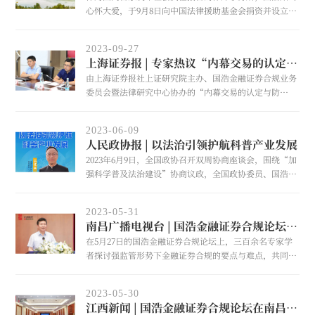
心怀大爱，于9月8日向中国法律援助基金会捐资并设立专
项基金，以绵延不断的法律力量支持法律援助事业开展。
2023-09-27
上海证券报 | 专家热议“内幕交易的认定与防控”——国浩金融证券合规业务委员会助力举办资本市场法治建设沙龙
由上海证券报社上证研究院主办、国浩金融证券合规业务
委员会暨法律研究中心协办的“内幕交易的认定与防
控”主题研讨会在上海召开，国浩金融证券合规业务委员
会主任、国浩上海合伙人黄江东在会上发言。上海证券报
2023-06-09
于9月25日进行了相关报道，新华社客户端进行了刊发，
人民政协报 | 以法治引领护航科普产业发展
已获得超100万次浏览。
2023年6月9日，全国政协召开双周协商座谈会，围绕“加
强科学普及法治建设”协商议政，全国政协委员、国浩执
行合伙人吕红兵聚焦科普产业健康发展，在会上作了发
言。本文主要内容刊登于《人民政协报》2023年6月14日0
2023-05-31
3版。
南昌广播电视台 | 国浩金融证券合规论坛在昌举行
在5月27日的国浩金融证券合规论坛上，三百余名专家学
者探讨强监管形势下金融证券合规的要点与难点，共同助
力企业高质量发展。让我们跟随南昌广播电视台新闻综合
频道《每日新闻》栏目报道，回顾论坛精彩盛况！
2023-05-30
江西新闻 | 国浩金融证券合规论坛在南昌举办