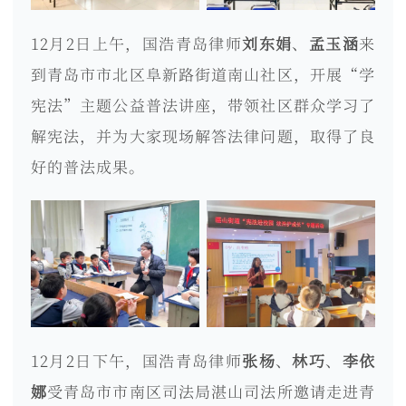
12月2日上午，国浩青岛律师
刘东娟
、
孟玉涵
来
到青岛市市北区阜新路街道南山社区，开展“学
宪法”主题公益普法讲座，带领社区群众学习了
解宪法，并为大家现场解答法律问题，取得了良
好的普法成果。
12月2日下午，国浩青岛律师
张杨
、
林巧
、
李依
娜
受青岛市市南区司法局湛山司法所邀请走进青