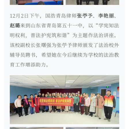
12月2日下午，国浩青岛律师
张苧予
、
李艳丽
、
赵璐
来到山东省青岛第五十一中，以“学宪知法
明权利，普法护宪筑和谐”为主题作法治讲座。
该校副校长张曙强为张苧予律师颁发了法治校外
辅导员聘书，希望她在今后继续为学校的法治教
育工作增添助力。