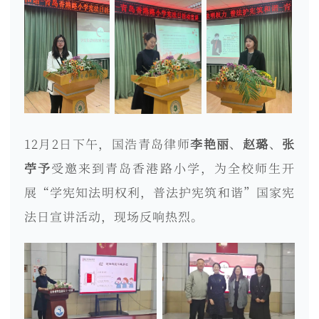
12月2日下午，国浩青岛律师
李艳丽
、
赵璐
、
张
苧予
受邀来到青岛香港路小学，为全校师生开
展“学宪知法明权利，普法护宪筑和谐”国家宪
法日宣讲活动，现场反响热烈。