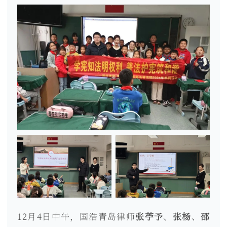
12月4日中午，国浩青岛律师
张苧予
、
张杨
、
邵