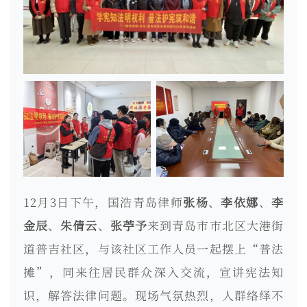
12月3日下午，国浩青岛律师
张杨
、
李依娜
、
李
金辰
、
朱倩云
、
张苧予
来到青岛市市北区大港街
道普吉社区，与该社区工作人员一起摆上“普法
摊”，同来往居民群众深入交流，宣讲宪法知
识，解答法律问题。现场气氛热烈，人群络绎不