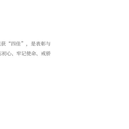
揽获“四佳”，是表彰与
忘初心、牢记使命、戒骄
。