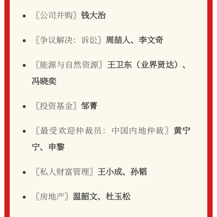
〖公司并购〗
钱大治
〖争议解决：诉讼〗
周喆人、李文奇
〖能源与自然资源〗
王卫东（业界贤达）、
冯晓奕
〖投资基金〗
邹菁
〖最受欢迎仲裁员：中国内地仲裁〗
黄宁
宁、申黎
〖私人财富管理〗
王小成、孙韬
〖房地产〗
温韶文、杜玉松