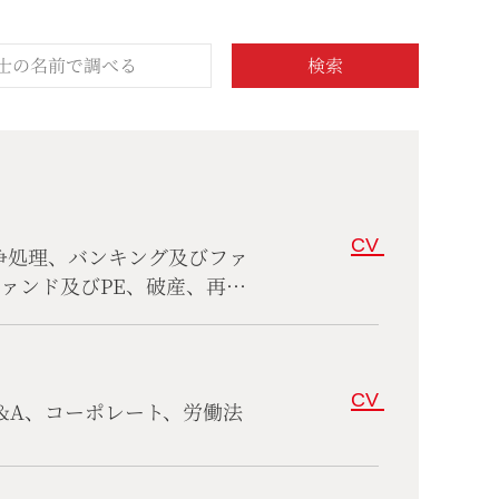
検索
CV
争処理、バンキング及びファ
ァンド及びPE、破産、再生
ライアンス、建設工事及び不
、情報通信及びインターネッ
易、税務及び税関、ファミリ
法、医療、製薬及びバイオテ
CV
&A、コーポレート、労働法