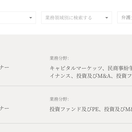
業務領域別に検索する
業務分野：
ナー
キャピタルマーケッツ、民商事紛
イナンス、投資及びM&A、投資フ
及び清算、コーポレート、コンプ
動産、知的財産権、テクノロジー
ト、独占禁止及び競争法、国際貿
業務分野：
ーウェルスマネージメント、労働
ナー
投資ファンド及びPE、投資及びM
クノロジー