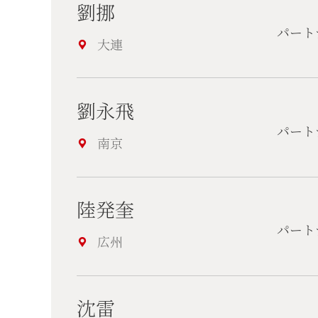
劉挪
パート
大連
劉永飛
パート
南京
陸発奎
パート
広州
沈雷