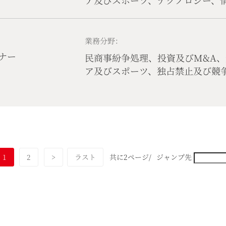
ア及びスポーツ、テクノロジー、
ト、独占禁止及び競争法、コーポ
業務分野：
ナー
民商事紛争処理、投資及びM&A
ア及びスポーツ、独占禁止及び競
法、コンプライアンス
1
2
>
ラスト
共に2ページ/
ジャンプ先