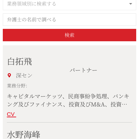
業務領域別に検索する
検索
白拓飛
パートナー
深セン
業務分野：
キャピタルマーケッツ、民商事紛争処理、バンキ
ング及びファイナンス、投資及びM&A、投資フ
ァンド及びPE、破産、再生及び清算、コーポレー
CV
ト、コンプライアンス、建設工事及び不動産、知
的財産権、テクノロジー、情報通信及びインター
水野海峰
ネット、独占禁止及び競争法、国際貿易、税務及