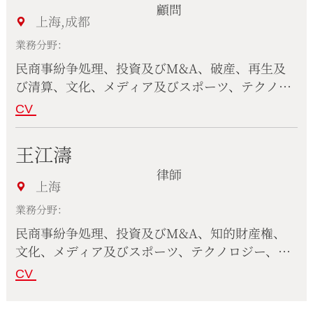
顧問
び税関、ファミリーウェルスマネージメント、労
上海,成都
働法、医療、製薬及びバイオテクノロジー
業務分野：
民商事紛争処理、投資及びM&A、破産、再生及
び清算、文化、メディア及びスポーツ、テクノロ
ジー、情報通信及びインターネット、国際貿易、
CV
独占禁止及び競争法、コーポレート、労働法、コ
ンプライアンス
王江濤
律師
上海
業務分野：
民商事紛争処理、投資及びM&A、知的財産権、
文化、メディア及びスポーツ、テクノロジー、情
報通信及びインターネット、独占禁止及び競争
CV
法、コーポレート、コンプライアンス