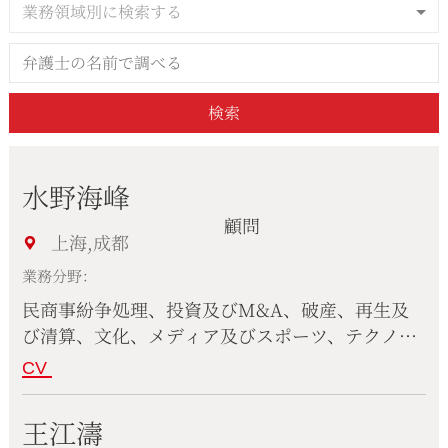
業務領域別に検索する
検索
水野海峰
顧問
上海,成都
業務分野：
民商事紛争処理、投資及びM&A、破産、再生及
び清算、文化、メディア及びスポーツ、テクノロ
ジー、情報通信及びインターネット、国際貿易、
CV
独占禁止及び競争法、コーポレート、労働法、コ
ンプライアンス
王江濤