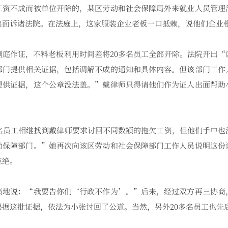
不成而被单位开除的，某区劳动和社会保障局外来就业人员管理
出面诉诸法院。在法庭上，这家服装企业老板一口抵赖，说他们企业
作证，不料老板利用时间差将20多名员工全部开除。法院开出“
部门提供相关证据，包括调解不成的通知和具体内容。但该部门工作
提供证据，这个公章没法盖。”戴律师只得请他们作为证人出面帮助
员工相继找到戴律师要求讨回不同数额的拖欠工资，但他们手中也
动保障部门。”她再次向该区劳动和社会保障部门工作人员说明这份
拒绝。
说：“我要告你们‘行政不作为’。”后来，经过双方再三协商
根据这批证据，依法为小张讨回了公道。当然，另外20多名员工也先