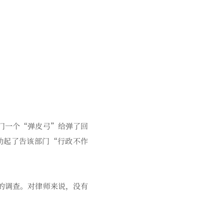
门一个“弹皮弓”给弹了回
动起了告该部门“行政不作
的调查。对律师来说，没有