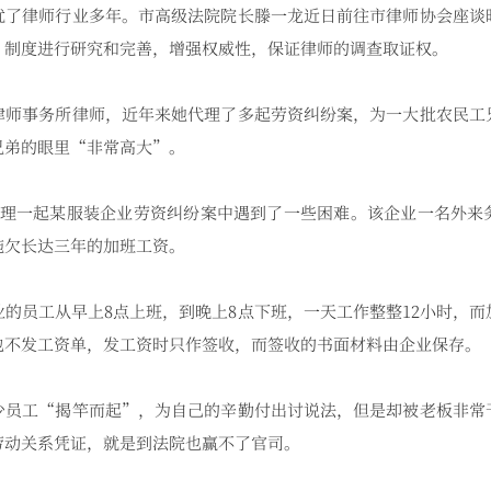
律师行业多年。市高级法院院长滕一龙近日前往市律师协会座谈
”制度进行研究和完善，增强权威性，保证律师的调查取证权。
事务所律师，近年来她代理了多起劳资纠纷案，为一大批农民工
兄弟的眼里“非常高大”。
一起某服装企业劳资纠纷案中遇到了一些困难。该企业一名外来
拖欠长达三年的加班工资。
员工从早上8点上班，到晚上8点下班，一天工作整整12小时，而
也不发工资单，发工资时只作签收，而签收的书面材料由企业保存。
工“揭竿而起”，为自己的辛勤付出讨说法，但是却被老板非常
劳动关系凭证，就是到法院也赢不了官司。