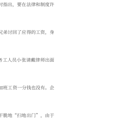
时指出，要在法律和制度许
兄弟讨回了应得的工资，身
务工人员小张请戴律师出面
加班工资一分钱也没有。企
干脆地“扫地出门”，由于