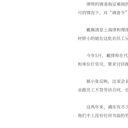
律师的调查取证难困扰了
可的情况下，对“调查令
戴佩清是上海律和理律师
材娇小的她在这批农民工
今年5月，戴律师在代理
和单位打官司，要求讨回
据小张反映，这家企业的
业跟员工不签劳动合同，
这两年来，确实有不少员
他们手上没有任何书面的