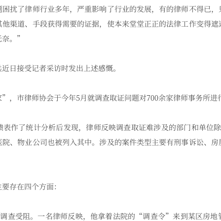
扰了律师行业多年，严重影响了行业的发展，有的律师不得已，
其他渠道、手段获得需要的证据，使本来堂堂正正的法律工作变得遮
无奈。”
近日接受记者采访时发出上述感慨。
，市律师协会于今年5月就调查取证问题对700余家律师事务所进
作了统计分析后发现，律师反映调查取证难涉及的部门和单位除
医院、物业公司也被列入其中。涉及的案件类型主要有刑事诉讼、房
要存在四个方面：
”调查受阻。一名律师反映，他拿着法院的“调查令”来到某区房地