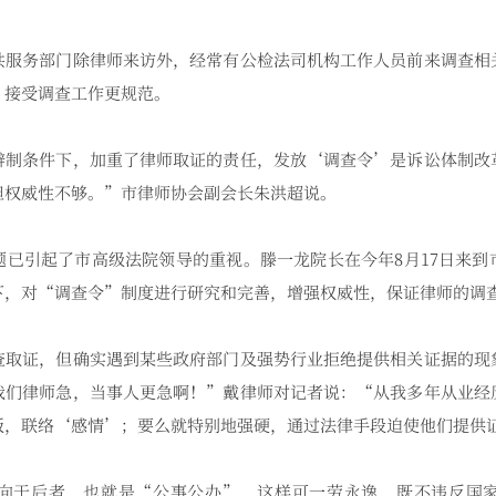
务部门除律师来访外，经常有公检法司机构工作人员前来调查相
，接受调查工作更规范。
条件下，加重了律师取证的责任，发放‘调查令’是诉讼体制改
但权威性不够。”市律师协会副会长朱洪超说。
引起了市高级法院领导的重视。滕一龙院长在今年8月17日来到
下，对“调查令”制度进行研究和完善，增强权威性，保证律师的调
证，但确实遇到某些政府部门及强势行业拒绝提供相关证据的现
我们律师急，当事人更急啊！”戴律师对记者说：“从我多年从业经
饭，联络‘感情’；要么就特别地强硬，通过法律手段迫使他们提供
于后者，也就是“公事公办”，这样可一劳永逸，既不违反国家