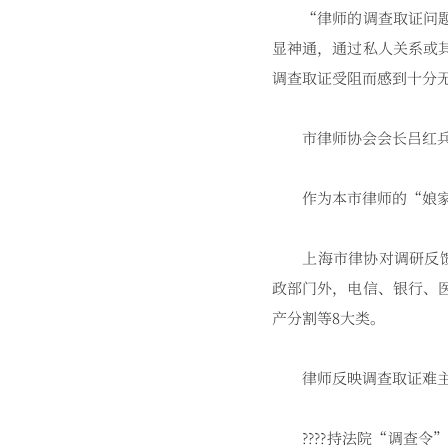
“律师的调查取证问题困
显神通，通过私人关系或
调查取证受阻而感到十分
市律师协会会长吕红兵
作为本市律师的“娘家”
上海市律协对调研反馈表
政部门外，电信、银行、
产分割等8大类。
律师反映调查取证难主
????持法院“调查令