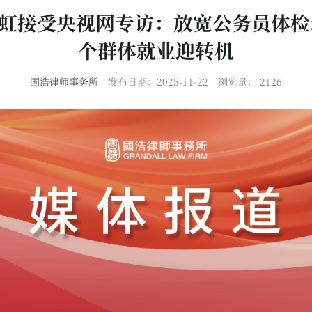
周世虹接受央视网专访：放宽公务员体
个群体就业迎转机
国浩律师事务所
发布日期：2025-11-22
浏览量：
2126