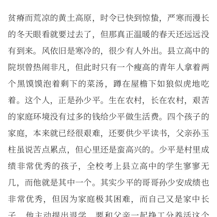
贫瘠而荒凉的黄土高原，时令已快到惊蛰，严寒而漫长
的冬天眼看就要过去了，但那真正温暖的春天还远远没
有到来。风依旧是寒冷的，很少有人外出。县立高中的
院坝曾热闹非凡，但此时只有一个瘦高的青年人拿着两
个黑馍馍泡着剩下的菜汤，蹲在屋檐下如狼似虎地吃
着。这个人，正是孙少平。生在农村，长在农村，艰苦
的家庭环境没有过多的钱给少平做生活费。四个孩子的
家庭，本来就已经很艰难，还要供少平读书，父亲孙玉
柱虽说苦点累点，但心里还是蛮高兴的。少平是村里成
绩非常优秀的孩子，全校考上县立高中的学生寥寥无
几，而他就是其中一个。其实少平的哥哥孙少安成绩也
非常优秀，但因为家庭极其困难，而自己又是家中长
子，他主动提出退学，要和父亲一起挣工分养活这个