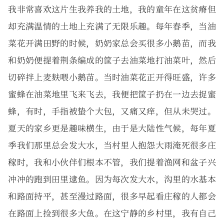
我非常喜欢这片生我养我的土地，我的童年在这贫瘠但
却充满温情的土地上充满了无限乐趣。每年春季，当油
菜花开满田野的时候，奶奶家总会买很多小鹅苗，而我
和奶奶便提着荆条编成的筐子去油菜地打油菜叶，然后
切碎拌上麦麸喂小鹅苗。当时油菜花正开得旺盛，许多
蜜蜂在油菜地里飞来飞去，我便把筐子扔在一边去捉蜜
蜂，有时，手指被蛰个大包，又痛又痒，但从未哭过。
夏天的家乡更是趣味横生，由于是大陆性气候，每年夏
季我们那里总会发大水，当村里人抱怨大雨淹死很多庄
稼时，我和小伙伴们根本不管，我们提着渔网和盆子兴
冲冲的跑到田里逮鱼。因为每次发大水，沟里的水基本
和路面持平，甚至漫过路面，很多早起看庄稼的人都会
在路面上捡到很多大鱼。在这宁静的乡村里，我有自己