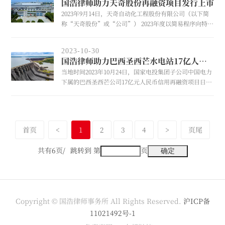
国浩律师助力天奇股份再融资项目发行上市
务。
2023年9月14日，天奇自动化工程股份有限公司（以下简
称“天奇股份”或“公司”） 2023年度以简易程序向特定
对象发行股票项目（以下简称“本项目”）取得中国证监
会同意注册的批复，2023年10月31日，本项目发行的股票
2023-10-30
在深圳证券交易所上市。国浩深圳受聘担任天奇股份本次
国浩律师助力巴西圣西芒水电站17亿人民币信用再融资项目
发行的专项法律顾问。
当地时间2023年10月24日，国家电投集团子公司中国电力
下属的巴西圣西芒公司17亿元人民币信用再融资项目日前
完成贷款提款，这是中国境内金融机构首次在巴西发放人
民币商业贷款。国浩杭州代表巴西圣西芒公司为本项目提
供了全过程法律服务。
首页
<
1
2
3
4
>
页尾
共有6页/
跳转到 第
页
Copyright © 国浩律师事务所 All Rights Reserved.
沪ICP备
11021492号-1