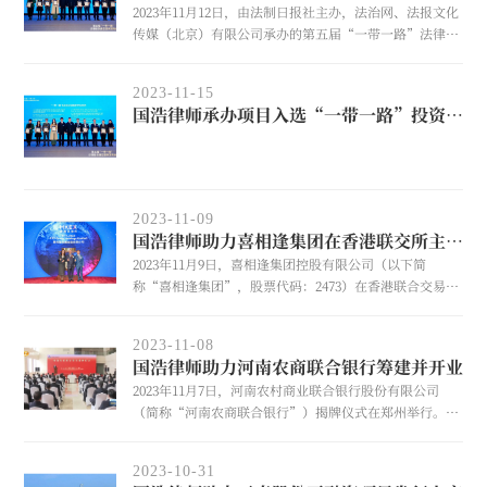
2023年11月12日，由法制日报社主办，法治网、法报文化
传媒（北京）有限公司承办的第五届“一带一路”法律服
务典型案例发布会在京举办。由国浩南京管理合伙人刘向
明承办的“代表盛和资源（新加坡）有限公司收购澳大利
2023-11-15
亚上市公司Peak Rare Earths Limited (Peak) 19.9%的
国浩律师承办项目入选“一带一路”投资类法律服务典型案例
股份”入选“一带一路”投资类法律服务典型案例。
2023-11-09
国浩律师助力喜相逢集团在香港联交所主板上市
2023年11月9日，喜相逢集团控股有限公司（以下简
称“喜相逢集团”，股票代码：2473）在香港联合交易所
有限公司主板首次公开发行股票并挂牌上市。国浩南京担
任喜相逢集团本次香港上市的承销商境内律师，并提供专
2023-11-08
项法律服务。
国浩律师助力河南农商联合银行筹建并开业
2023年11月7日，河南农村商业联合银行股份有限公司
（简称“河南农商联合银行”）揭牌仪式在郑州举行。省
长王凯出席并为河南农商联合银行揭牌。国浩郑州办公室
受聘担任本项目专项法律顾问，为河南农商联合银行的筹
2023-10-31
建、开业提供了全方位、高效率、高质量的专项法律服