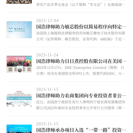
带农产品冬季交易会（以下简称“冬交会”）在海南国际
会展中心盛大举行。国浩海南肩负此次冬交会独家法律服
务保障的重任，为确保参展企业获得更优质、更精细、一
2023-12-04
站式的服务保障，国浩海南管理合伙人、主任姜丹亲自带
国浩律师助力敏芯股份以简易程序向特定对象发行股票
队，携30名国浩海南律师组成专业的法律服务团，全方位
由国浩上海提供法律服务的苏州敏芯微电子技术股份有限
地为本届冬交会提供保障服务。
公司（证券简称：敏芯股份，证券代码：688286）于近日
顺利完成以简易程序向特定对象发行股票。
2023-11-24
国浩律师助力日日煮控股有限公司在美国纽交所上市
2023年11月17日，DDC Enterprise Limited（简称：日
日煮）成功在美国纽交所IPO上市，股票代码DDC。日日
煮以每股8.5美元的发行价发行390万股普通股，募资3315
万美元。国浩上海受聘担任日日煮本次美股上市的发行人
2023-11-15
境内律师。
国浩律师助力农商集团向专业投资者非公开发行公司债券
近日，由国浩宁波担任发行人律师的宁波农商发展集团有
限公司2023年面向专业投资者非公开发行公司债券（第一
期）成功发行，发行规模4.5亿，发行期限3年，票面利率
3.20%，创今年以来全国地级市平台，同级别、同期限、
2023-11-15
同品种、无债项评级债券最低发行利率。
国浩律师承办项目入选“一带一路”投资类法律服务典型案例