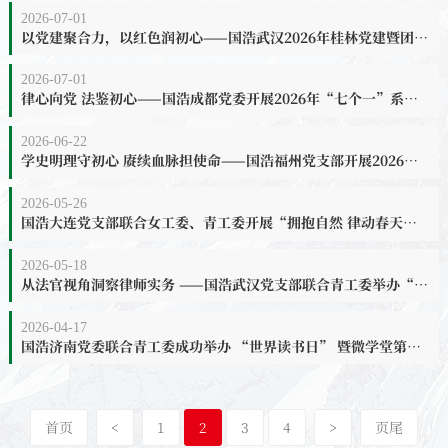
2026-07-01
以党建聚合力，以红色润初心——国浩武汉2026年桂林党建暨团建活动圆满举行
2026-07-01
律心向党 法鉴初心——国浩成都党委开展2026年“七个一”系列活动喜迎七一
2026-06-22
学史明理守初心 赓续血脉担使命——国浩福州党支部开展2026年“有声有色”系列七一主题党日活动
2026-05-26
国浩大连党支部联合女工委、青工委开展“拥抱自然 律动春天”春季户外团建活动
2026-05-18
从法官视角洞察律师实务 ——国浩武汉党支部联合青工委举办“从法官思维到律师实务：思维衔接与实战运用”专题讲座
2026-04-17
国浩济南党委联合青工委成功举办 “世界读书日” 暨微学堂第八期读书分享会
首页
<
1
2
3
4
>
页尾