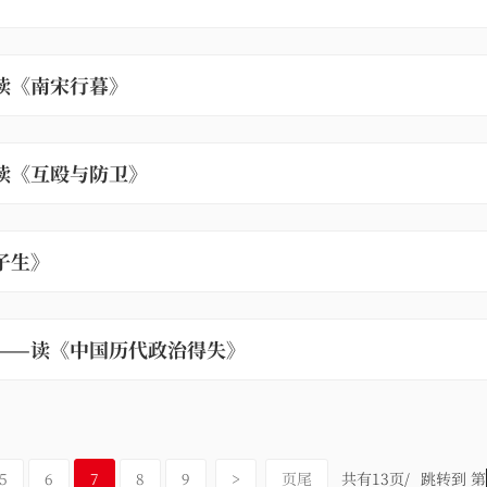
读《南宋行暮》
读《互殴与防卫》
子生》
——读《中国历代政治得失》
5
6
7
8
9
>
页尾
共有13页/
跳转到 第