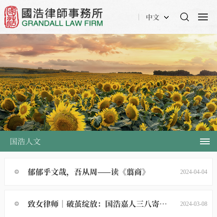
中文
国浩人文
郁郁乎文哉，吾从周——读《翦商》
2024-04-04
致女律师｜破茧绽放：国浩嘉人三八寄语特辑
2024-03-08