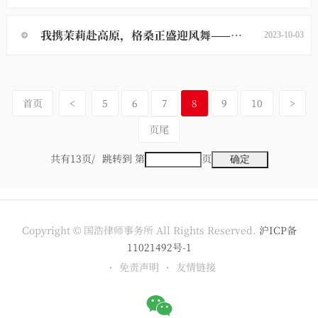
我携茉莉赴高原，格桑正盛迎风舞——国浩拉孜援藏律师徐文婕法律服务纪实
2023-10-03
首页
<
5
6
7
8
9
10
>
页尾
共有13页/
跳转到 第
页
Copyright © 国浩律师事务所 All Rights Reserved.
沪ICP备
11021492号-1
免责声明
友情链接