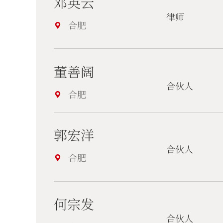
邓英云
律师
合肥
董善阔
合伙人
合肥
郭宏洋
合伙人
合肥
何宗发
合伙人