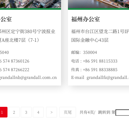
办公室
福州办公室
鄞州区定宁街380号宁波报业
福州市台江区望龙二路1号I
A座北楼7层（7-1）
国际金融中心43层
5040
邮编：350004
6 574 87360126
电话 : +86 591 88115333
6 574 87266222
传真 : +86 591 88338885
grandallnb@grandall.com.cn
E-mail
grandallfz@grandall
:
1
2
3
4
>
页尾
共有4页/
跳转到 第