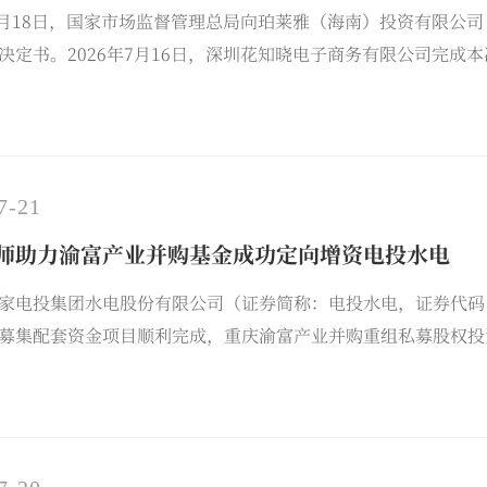
年6月18日，国家市场监督管理总局向珀莱雅（海南）投资有限
决定书。2026年7月16日，深圳花知晓电子商务有限公司完
顾问，全程参与了该项目各项工作，包括法律尽职调查、交易文
内部分工明确、高效协作。本项目由国浩杭州合伙人孙婷娟负责
调查、交易架构设计及方案落地。项目组主要
7-21
师助力渝富产业并购基金成功定向增资电投水电
家电投集团水电股份有限公司（证券简称：电投水电，证券代码：6
募集配套资金项目顺利完成，重庆渝富产业并购重组私募股权投
成功获配本次定增股份。国浩重庆受聘担任渝富产业并购基金本
落地。