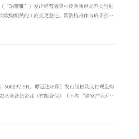
公司（“珀莱雅”）发出经营者集中反垄断审查不实施进
成本次收购相关的工商变更登记。国浩杭州作为珀莱雅的
件起草修改、商务谈判、经营者集中申报、股权交割
推进经营者集中申报，国浩杭州合伙人李燕负责统筹
00292.SH，原远达环保）发行股份及支付现金购
资基金合伙企业（有限合伙）（下称 “渝富产业并购
次投资专项法律顾问，全程提供专业法律服务，保障