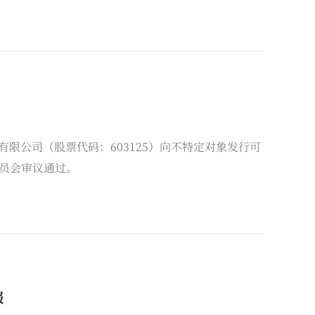
同作战的专业优势，全程护航佑驾创新本次H股配
有限公司（股票代码：603125）向不特定对象发行可
员会审议通过。
报