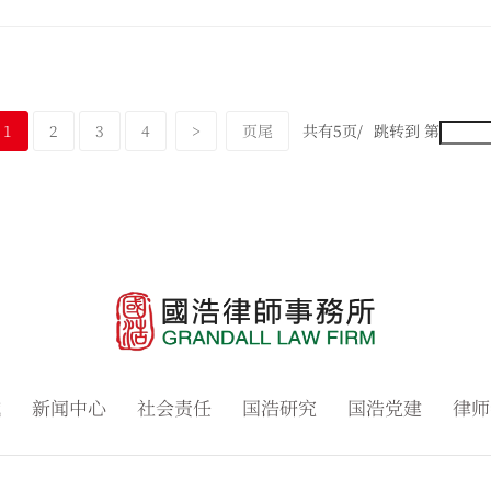
1
2
3
4
>
页尾
共有5页/
跳转到 第
域
新闻中心
社会责任
国浩研究
国浩党建
律师