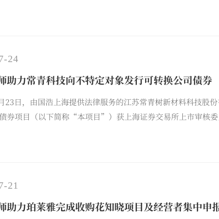
香港两地团队紧密配合、深度协作，充分发挥跨区域、跨法域协
7-24
师助力常青科技向不特定对象发行可转换公司债券
年7月23日，由国浩上海提供法律服务的江苏常青树新材料科技股份
债券项目（以下简称“本项目”）获上海证券交易所上市审核委
7-21
师助力珀莱雅完成收购花知晓项目及经营者集中申