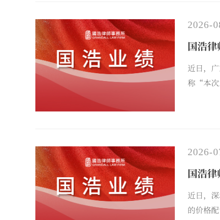
2026-0
国浩律
近日，广
称“本次
2026-0
国浩律
近日，深
的价格配售