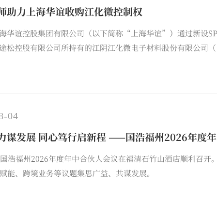
师助力上海华谊收购江化微控制权
海华谊控股集团有限公司（以下简称“上海华谊”）通过新设S
途松控股有限公司所持有的江阴江化微电子材料股份有限公司（以下简
易完成过户登记。本次交易完成后，上海福迅科技有限公司成为
化微的实际控制人由淄博市财政局变更为上海市国有资产监督管
8-04
力谋发展 同心笃行启新程 ——国浩福州2026年度
，国浩福州2026年度年中合伙人会议在福清石竹山酒店顺利召
I赋能、跨境业务等议题集思广益、共谋发展。