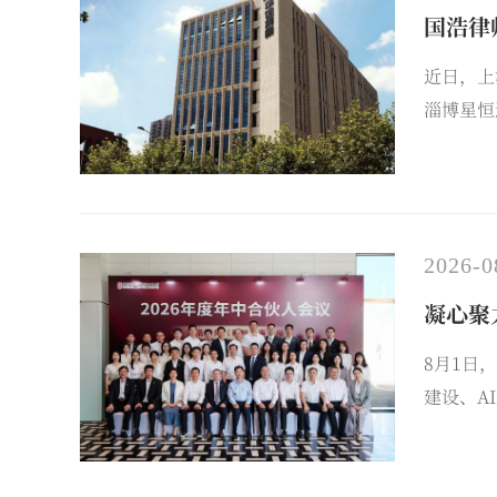
国浩律
近日，上
淄博星恒
股份的交
股东，江
2026-0
凝心聚
8月1日
建设、A