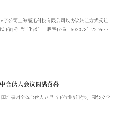
PV子公司上海福迅科技有限公司以协议转让方式受让
称“江化微”，股票代码：603078）23.96%
江化微的控股股东，上海华谊成为江化微的间接控股
理委员会。
年中合伙人会议圆满落幕
开。国浩福州全体合伙人立足当下行业新形势，围绕文化