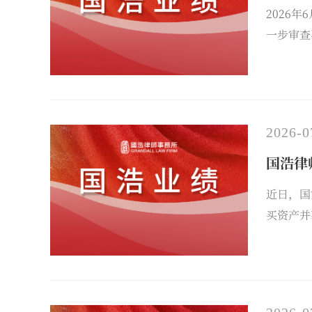
2026
一步审查
专项法律
等，团队
法律尽职
2026-0
国浩律
近日，国
买资产并
基金”）
项目平稳