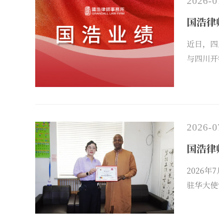
2026-0
国浩律
近日，四
与四川开
担任本项
2026-0
国浩律
2026
驻华大使
洲国家驻