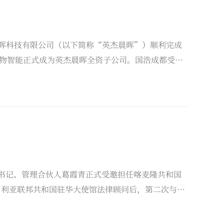
杰晨晖科技有限公司（以下简称“英杰晨晖”）顺利完成
物智能正式成为英杰晨晖全资子公司。国浩成都受聘
支书记、管理合伙人葛霞青正式受邀担任喀麦隆共和国
日利亚联邦共和国驻华大使馆法律顾问后，第二次与非
领域的进一步拓展与专业影响力的持续提升。