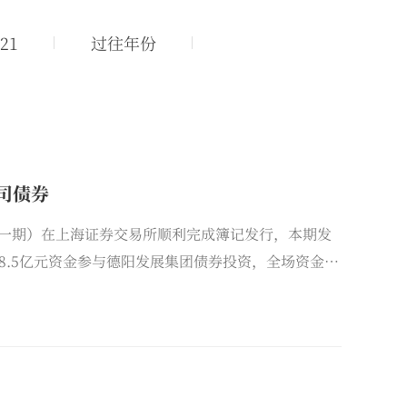
21
过往年份
司债券
（第一期）在上海证券交易所顺利完成簿记发行，本期发
构38.5亿元资金参与德阳发展集团债券投资，全场资金倍
5年期无担保私募债最低利率。国浩成都受聘担任本项目的