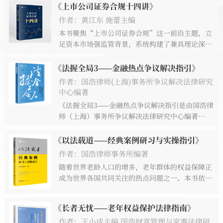
《上市公司证券合规十四讲》
作者：黄江东 施蕾主编
本书聚焦“上市公司证券合规”这一前沿主题，立
足资本市场强监管背景，系统构建了兼具理论深度
与实务价值的合规知识体系。全书以“十四讲”为
结构主线，围绕公司治理、信息披露、内幕交易防
《法握全局3——金融热点争议解决指引》
控、市值管理、股份权益变动及退市风险等关键领
作者：国浩律师(上海)事务所争议解决法律研究
域，全面解析上市公司在证券合规中的重点与难点
中心编著
问题。本书在深入梳理证券法理论与监管规则的基
《法握全局3——金融热点争议解决指引是由国浩律
础上，融入大量一线案例与执业经验，既揭示制度
师（上海）事务所争议解决法律研究中心编著
逻辑与监管趋势，又提供可操作的合规路径与风险
的“国浩文库”《法握全局》系列图书的第三辑，
防控方案。本书内容体系清晰、重点突出，既可作
全书分为四大篇章、八个专题，聚焦金融争议解决
《以法载道——经典案例研习与实操指引》
为上市公司管理层及合规人员的实务指南，也可为
主题，内容涵盖保理业务中的法律关系解析与实务
作者：国浩律师事务所编著
证券从业者与法律
探讨、营业信托纠纷中受托人责任的实证研究、资
随着世界老龄人口的增多，老年群体的权益保障正
产证券化纠纷的争议焦点和司法实践研究、国有企
成为世界各国共同关注的热点问题之一。本书依托
业担保实务研究、金融类犯罪案件的刑民交叉研
于“银龄”时代背景，将法律概念与老年人的日常
究、涉外民商事案件中域外法查明的司法实践研
生活相融合，汇总梳理了老年群体可能遇到的各类
究、金融借贷与民间借贷之比较研究、证券虚假陈
《长者无忧——老年权益保护法律指南》
问题并提供了应对方法，通过一个个生动易读的案
述民事赔偿案件中上市公司的减免责抗辩方向及司
作者：王小成主编 国浩财富管理与家事法律研
例故事，助力老年群体在轻松愉悦的阅读中了解相