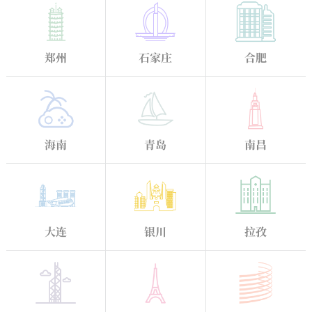
郑州
石家庄
合肥
海南
青岛
南昌
大连
银川
拉孜