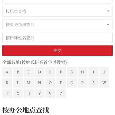
按职位查找
按业务领域查找
提交
全部名单(按姓氏拼音首字母搜索)
A
B
C
D
E
F
G
H
I
J
K
L
M
N
O
P
Q
R
S
W
T
X
U
Y
V
Z
按办公地点查找