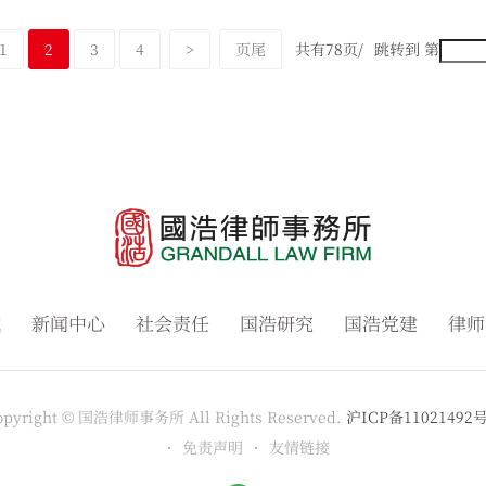
1
2
3
4
>
页尾
共有78页/
跳转到 第
域
新闻中心
社会责任
国浩研究
国浩党建
律师
opyright © 国浩律师事务所 All Rights Reserved.
沪ICP备11021492号
免责声明
友情链接