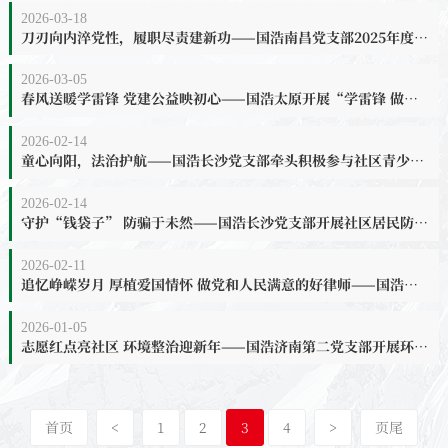
2026-03-18
刀刃向内淬党性，履职尽责建新功——国浩南昌党支部2025年度组织生活会圆满召开
2026-03-05
春风送暖学雷锋 党建公益映初心——国浩太原开展“学雷锋 做志愿 共同奋进‘十五五’”主题党日活动
2026-02-14
童心向阳，法治护航——国浩长沙党支部牵头积极参与社区青少年法治教育公益活动
2026-02-14
守护“钱袋子” 防骗于未然——国浩长沙党支部开展社区居民防诈骗公益普法活动
2026-02-11
追忆峥嵘岁月 厚植爱国情怀 做党和人民满意的好律师——国浩太原党支部赴忻州市定襄西河头地道战纪念馆开展主题党日活动
2026-01-05
志愿红点亮社区 环境整治迎新年——国浩济南第二党支部开展环境综合整治主题党日活动
首页
<
1
2
3
4
>
页尾