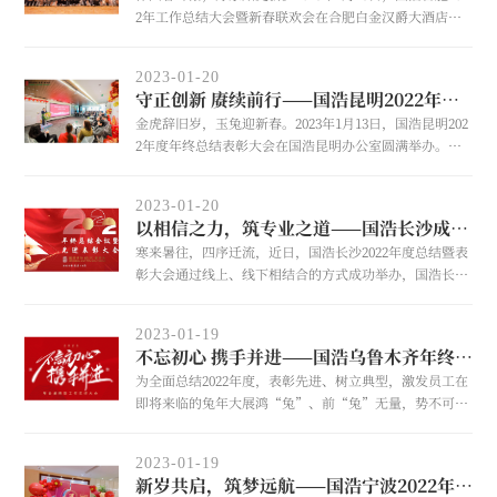
2年工作总结大会暨新春联欢会在合肥白金汉爵大酒店圆
满举行。国浩合肥全体人员欢聚一堂，在欢歌笑语中共迎
新春。
2023-01-20
守正创新 赓续前行——国浩昆明2022年终总结表彰大会圆满召开
金虎辞旧岁，玉兔迎新春。2023年1月13日，国浩昆明202
2年度年终总结表彰大会在国浩昆明办公室圆满举办。百
余名国浩昆明家人齐聚一堂，回顾过去、展望未来，表彰
先进，庆贺新春。
2023-01-20
以相信之力，筑专业之道——国浩长沙成功举办2022年度总结暨表彰大会
寒来暑往，四序迁流，近日，国浩长沙2022年度总结暨表
彰大会通过线上、线下相结合的方式成功举办，国浩长沙
全体员工相聚一堂，共同回顾过往、表彰优秀，坚定信
念，展望未来。
2023-01-19
不忘初心 携手并进——国浩乌鲁木齐年终盛典暨工作总结大会圆满举行
为全面总结2022年度，表彰先进、树立典型，激发员工在
即将来临的兔年大展鸿“兔”、前“兔”无量，势不可
挡，2023年1月13日，国浩乌鲁木齐“不忘初心 携手并
进”主题年会盛典暨表彰大会隆重举行，全体人员欢聚一
2023-01-19
堂，共同回顾2022年的点点滴滴，揭开2023年的华丽篇
新岁共启，筑梦远航——国浩宁波2022年度年终总结表彰大会顺利召开
章。