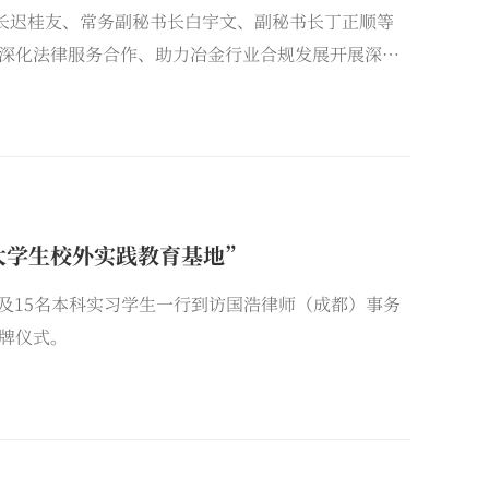
书长迟桂友、常务副秘书长白宇文、副秘书长丁正顺等
深化法律服务合作、助力冶金行业合规发展开展深入
部副书记、管理合伙人、主任齐燕，合伙人石长坤、
大学生校外实践教育基地”
快及15名本科实习学生一行到访国浩律师（成都）事务
牌仪式。