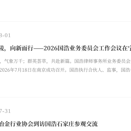
8-01
陵，向新而行——2026国浩业务委员会工作会议在
，气象万千；群英荟萃，共赴新篇。国浩律师事务所业务委员会
2026年7月18日在南京成功召开。国浩执行合伙人、监事，
）负责人，国浩各办公室管理合伙人代表以及国浩职能部门负责
图。
7-31
冶金行业协会到访国浩石家庄参观交流