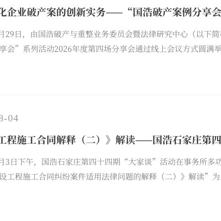
化企业破产案的创新实务——“国浩破产案例分享
年7月29日，由国浩破产与重整业务委员会暨法律研究中心（以
享会”系列活动2026年度第四场分享会通过线上会议方式圆满
上海合伙人尹玉芹担任主讲嘉宾，与来自国浩各地办公室的50
产案例进行了深交流与探讨。
8-04
工程施工合同解释（二）》解读——国浩石家庄第
年8月3日下午，国浩石家庄第四十四期“大家谈”活动在事务所
设工程施工合同纠纷案件适用法律问题的解释（二）》解读”为