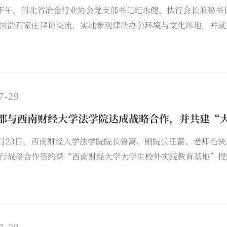
日下午，河北省冶金行业协会党支部书记纪永健、执行会长兼秘
国浩石家庄拜访交流，实地参观律所办公环境与文化阵地，并就
浩执行合伙人、国浩石家庄党支部书记徐文莉，国浩石家庄党支
行政部主任、律师康晨耕等出席座谈会。
7-29
都与西南财经大学法学院达成战略合作，并共建“
年7月23日，西南财经大学法学院院长鲁篱、副院长汪蕾、老师毛
行战略合作签约暨“西南财经大学大学生校外实践教育基地”授