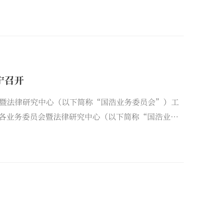
宁召开
暨法律研究中心（以下简称“国浩业务委员会”）工
国浩各业务委员会暨法律研究中心（以下简称“国浩业务
人等120余人齐聚一堂，共论专业精进之道，同绘律