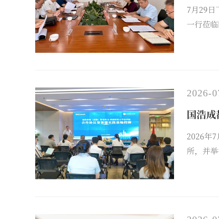
7月29
一行莅临
交流。国
张双平，
2026-0
国浩成
2026
所，并举