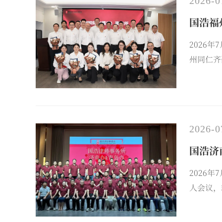
2026-0
国浩福
2026
州同仁齐
2026-0
国浩济
2026
人会议，
日，两地