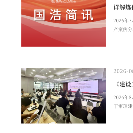
详解炼
2026
产案例分
员、国浩
化企业破
2026-0
《建设
2026
于审理建
人。