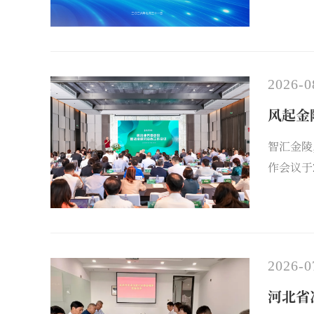
行。
2026-0
风起金
智汇金陵
作会议于
委员会”
所发展蓝
2026-0
河北省