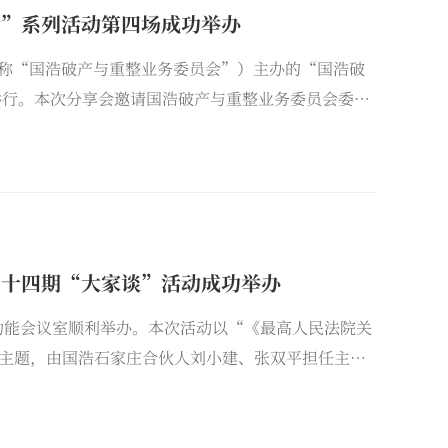
会”系列活动第四场成功举办
下简称“国浩破产与重整业务委员会”）主办的“国浩破
举行。本次分享会邀请国浩破产与重整业务委员会委
余名委员及破产领域律师齐聚云端，围绕其经办的某炼
四十四期“大家谈”活动成功举办
多功能会议室顺利举办。本次活动以“《最高人民法院关
主题，由国浩石家庄合伙人刘小建、张双平担任主讲