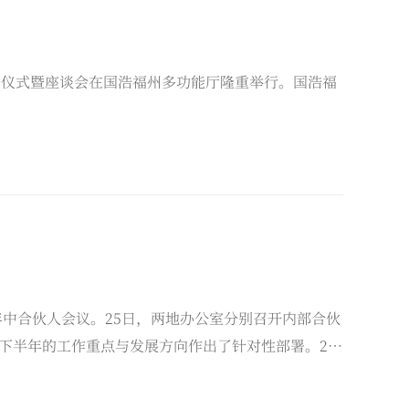
、晋升仪式暨座谈会在国浩福州多功能厅隆重举行。国浩福
6年年中合伙人会议。25日，两地办公室分别召开内部合伙
下半年的工作重点与发展方向作出了针对性部署。26
落地与行业变革趋势进行了深入研讨与交流。