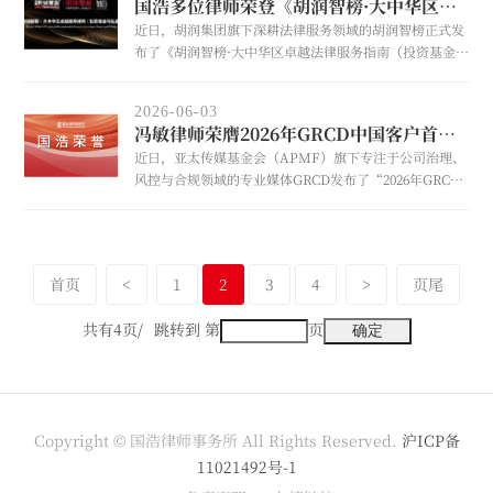
国浩多位律师荣登《胡润智榜·大中华区卓越法律服务指南（投资基金与私募股权）》
星”称号。
近日，胡润集团旗下深耕法律服务领域的胡润智榜正式发
布了《胡润智榜·大中华区卓越法律服务指南（投资基金与
私募股权）》，并遴选出48位在投资基金与私募股权领域
表现卓越的律师。国浩私募基金与资产管理业务委员会暨
2026-06-03
法律研究中心主任、国浩上海合伙人邹菁荣膺2026胡润智
冯敏律师荣膺2026年GRCD中国客户首选汽车、先进制造业与工业律师15强
榜·大中华区卓越推荐律师（投资基金与私募股权）“行业
近日，亚太传媒基金会（APMF）旗下专注于公司治理、
贤达”称号，国浩大连合伙人冯薇、国浩杭州合伙人项山
风控与合规领域的专业媒体GRCD发布了“2026年GRCD
卫荣膺2026胡润智榜·大中华区卓越推荐律师（投资基金与
中国客户首选汽车、先进制造业与工业律师15强”榜单，
私募股权）“行业先锋+”称号，国浩天津合伙人刘乃进
国浩北京合伙人冯敏荣列其中。
荣膺2026胡润智榜·大中华区卓越
首页
<
1
2
3
4
>
页尾
共有4页/
跳转到 第
页
Copyright © 国浩律师事务所 All Rights Reserved.
沪ICP备
11021492号-1