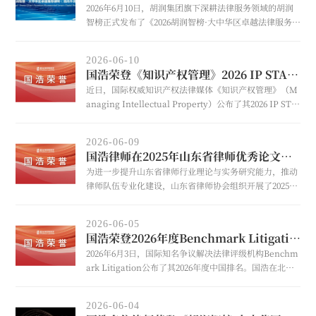
2026年6月10日，胡润集团旗下深耕法律服务领域的胡润
的高度认可，更是其深耕自贸港法治建设的生动见证。
智榜正式发布了《2026胡润智榜·大中华区卓越法律服务指
南（境内外资本市场）》，并遴选出53位在境内外资本市
场领域表现卓越的律师。国浩资本市场业务委员会暨法律
2026-06-10
研究中心主任、国浩上海合伙人刘维荣膺2026胡润智榜·大
国浩荣登《知识产权管理》2026 IP STARS中国律所排名，邱奎霖律师荣膺“专利之星”称号
中华区卓越推荐律师（境内外资本市场）“行业元老”称
近日，国际权威知识产权法律媒体《知识产权管理》（M
号，国浩杭州管理合伙人王侃荣膺2026胡润智榜·大中华区
anaging Intellectual Property）公布了其2026 IP STA
卓越推荐律师（境内外资本市场）“行业先锋+”称号，
RS榜单，国浩凭借在知识产权领域卓越的专业表现荣登榜
国浩资本市场业务委员会暨法律研究中心秘书长、国浩上
单。此外，国浩知识产权业务委员会暨法律研究中心副主
海管理合伙人承婧艽荣膺2
2026-06-09
任、国浩南京管理合伙人邱奎霖荣膺“专利之星（Patent
国浩律师在2025年山东省律师优秀论文评选中斩获佳绩
star）”称号。
为进一步提升山东省律师行业理论与实务研究能力，推动
律师队伍专业化建设，山东省律师协会组织开展了2025年
山东省律师优秀论文评选活动，并于近日公布获奖名单。
经初评、重复率检测和专家评审，国浩共有18篇优秀论文
2026-06-05
获奖，其中，3篇荣获一等奖，8篇荣获二等奖，7篇荣获
国浩荣登2026年度Benchmark Litigation中国排名
三等奖。同时，国浩济南、国浩青岛亦凭借出色的组织能
2026年6月3日，国际知名争议解决法律评级机构Benchm
力和扎实的专业成果在此次活动中脱颖而出，斩获优秀组
ark Litigation公布了其2026年度中国排名。国浩在北
织奖。
京、上海、广东、四川、重庆、浙江、江苏、福建8个调
研区域的18个业务领域荣获推荐，并有9位合伙人荣
2026-06-04
获“争议解决之星”称号，3位合伙人荣获“未来之