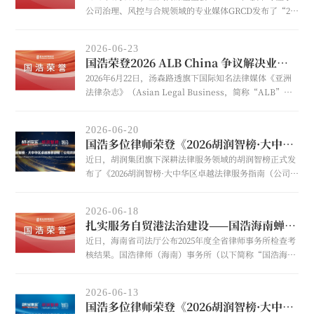
公司治理、风控与合规领域的专业媒体GRCD发布了“202
6年GRCD中国客户首选网络安全与数据合规律师15强”榜
单，国浩数字经济业务委员会暨法律研究中心主任、国浩
2026-06-23
北京合伙人胡静荣列其中。
国浩荣登2026 ALB China 争议解决业务排名
2026年6月22日，汤森路透旗下国际知名法律媒体《亚洲
法律杂志》（Asian Legal Business，简称“ALB”）
公布了“2026 ALB China 争议解决业务排名（2026 ALB
China Dispute Resolution Rankings）”。国浩凭借卓
2026-06-20
越的专业表现和良好的客户评价，连续三年获得诉讼领域
国浩多位律师荣登《2026胡润智榜·大中华区卓越法律服务指南（公司并购与重组）》
和仲裁领域业务推荐。
近日，胡润集团旗下深耕法律服务领域的胡润智榜正式发
布了《2026胡润智榜·大中华区卓越法律服务指南（公司并
购与重组）》，并遴选出41位在公司并购与重组领域表现
卓越的律师。国浩执行合伙人、国浩上海管理合伙人李强
2026-06-18
荣膺2026胡润智榜·大中华区卓越推荐律师（公司并购与重
扎实服务自贸港法治建设——国浩海南蝉联“海南省五星级律师事务所”
组）“行业贤达”称号，国浩北京合伙人冯晓奕、国浩上
近日，海南省司法厅公布2025年度全省律师事务所检查考
海合伙人张隽荣膺2026胡润智榜·大中华区卓越推荐律师
核结果。国浩律师（海南）事务所（以下简称“国浩海
（公司并购与重组）“行业先锋+”称号，国浩上海合伙
南”）从全省561家参评律所中脱颖而出，再度获评“海
人李鹏荣膺2026胡润智榜·大中华区卓越推荐律师（公司并
南省五星级律师事务所”称号。值得一提的是，自星级评
购与重组）“行业先锋”称号
2026-06-13
定工作开展以来，国浩海南始终保持优良发展态势，连续
国浩多位律师荣登《2026胡润智榜·大中华区卓越法律服务指南（境内外资本市场）》
获评此项荣誉，这不仅是对国浩海南专业能力与服务价值