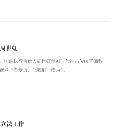
员周世虹
、国浩执行合伙人周世虹就AI时代冲击传统基础教
视网记者专访，让我们一睹为快！
能立法工作