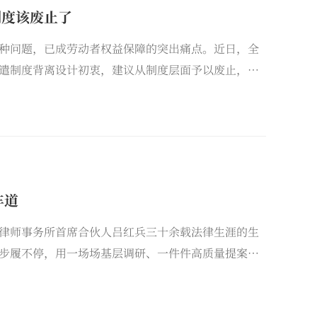
制度该废止了
种问题，已成劳动者权益保障的突出痛点。近日，全
遣制度背离设计初衷，建议从制度层面予以废止，以
车道
律师事务所首席合伙人吕红兵三十余载法律生涯的生
步履不停，用一场场基层调研、一件件高质量提案、
度”，助推高质量发展的“速度”。这份源自《法治
释对法治赤诚的缩影。