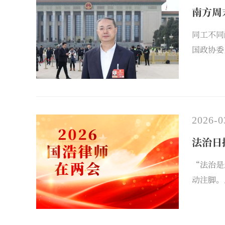
南方周
同工不同
国政协委
法治思维
2026-0
法治日
“法治是
动注脚。
一次次普
日报》报