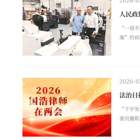
2026-0
人民政
“一语不
案”的初
2026-0
法治日
“千字发
委员履职
兵律师2