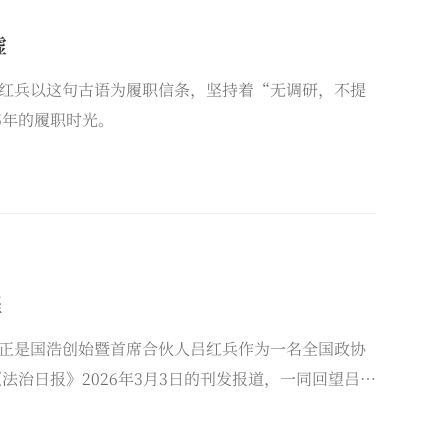
虚
红兵以这句古语为履职信条，坚持着“无调研，不提
5年的履职时光。
程
正是国浩创始暨首席合伙人吕红兵作为一名全国政协
治日报》2026年3月3日的刊发报道，一同回望吕红