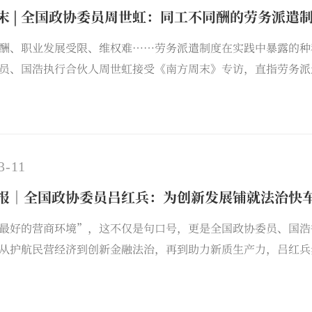
末 | 全国政协委员周世虹：同工不同酬的劳务派遣
酬、职业发展受限、维权难……劳务派遣制度在实践中暴露的种
员、国浩执行合伙人周世虹接受《南方周末》专访，直指劳务派
厘清用工边界，以履职担当守护劳动者尊严。
3-11
报｜全国政协委员吕红兵：为创新发展铺就法治快
最好的营商环境”，这不仅是句口号，更是全国政协委员、国浩
从护航民营经济到创新金融法治，再到助力新质生产力，吕红兵
法宣讲，沉淀专业“深度”、洞察战略“高度“、传递法治“温
道，不仅仅是吕红兵的履职故事，更是一位位法律人躬身实践诠