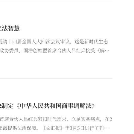
立法智慧
提请十四届全国人大四次会议审议，这是新时代生态
政协委员、国浩创始暨首席合伙人吕红兵接受《解放
律体系，以专业视角诠释生态环境法典的时代价值与
快制定《中华人民共和国商事调解法》
首席合伙人吕红兵紧扣时代需求、立足实务痛点，在2
出海提供法治保障。《文汇报》于3月5日进行了刊发