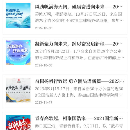
风劲帆满海天阔，砥砺奋进向未来——2025国浩新人训练营团建暨结业典礼在海口成功举办
碧波万顷，椰影婆娑。10月17日至19日，来自国
浩29个办公室的140位青年律师齐聚琼州，参加由
国浩律师学院精心组织的为期两天半的2025国浩
2025-10-30
新人训练营团建暨结业典礼，并就此整装待发，开
启职业生涯的崭新征程。
凝新聚力向未来，踔厉奋发启新程——2024国浩新人训练营圆满落幕
2024年9月20-22日，177名来自国浩29个办公室
的青年律师齐聚上海和苏州，在清丽古朴的醇正水
乡同里，参加由国浩律师学院组织的为期两天
2024-10-03
的“凝新聚力，共创未来”2024国浩新人训练营
团建暨结业典礼。
奋楫扬帆行致远 勇立潮头谱新篇——2023国浩新人训练营圆满落幕
2023年9月15-17日，来自国浩30个办公室的近30
0位国浩新人齐聚上海，参加由国浩律师学院组织
的为期三天的2023国浩新人训练集中团建暨结业
2023-11-17
典礼活动。
青春高歌起，相聚国浩家——2021国浩新人训练营圆满落幕
赤日夏正灼，青春恰自来。9月11日，以“激昂青