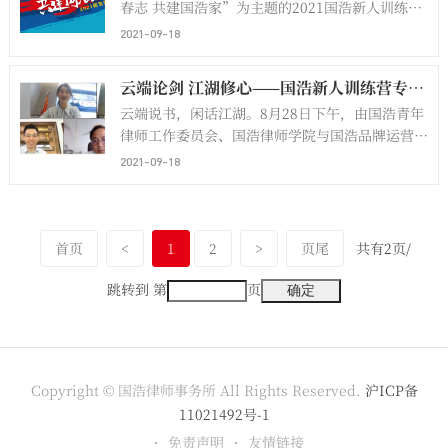
春志 共建国浩家”为主题的2021国浩新人训练营
结业典礼隆重举行，来自全国各地的五百余名国浩
2021-09-18
新人，通过国浩上海办公室线下会场与线上直播结
合的方式云集相聚，分享汇报6周学习成果，聆听
云端论剑 江湖修心——国浩新人训练营专场读书会成功举办
前辈良言，共立鸿鹄远志。国浩律师学院负责人王
云端说书，闲话江湖。8月28日下午，由国浩青年
志平主持了此次活动。
律师工作委员会、国浩律师学院与国浩品牌运营中
心联合主办的国浩新人训练营专场读书会以线上直
2021-09-18
播的方式成功举行。
首页
<
1
2
>
页尾
共有2页/
跳转到 第
页
Copyright © 国浩律师事务所 All Rights Reserved.
沪ICP备
11021492号-1
免责声明
友情链接