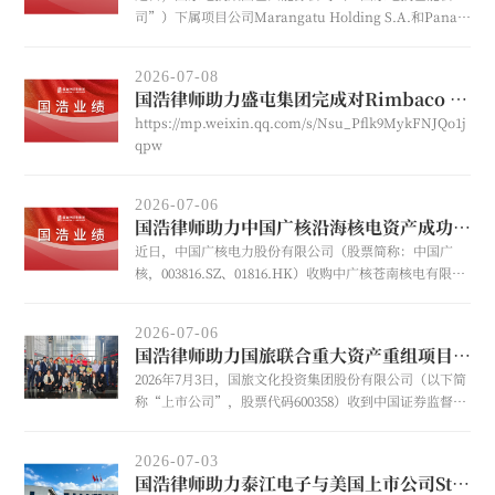
司”）下属项目公司Marangatu Holding S.A.和Panati
Holding S.A.分别与德意志银行新加坡分行签署了11亿元
人民币和3亿元人民币融资协议并已完成提款，用于项目
2026-07-08
公司经营和优化融资。协议适用法律为香港法律，担保方
国浩律师助力盛屯集团完成对Rimbaco Group上市公司的跨境收购
式包括位于项目公司所在地巴西的设备、收益、股权的抵
https://mp.weixin.qq.com/s/Nsu_Pflk9MykFNJQo1j
质押以及关联公司担保。国浩杭州与国浩香港受聘担任国
qpw
家电投巴能公司的专项法律顾问，为本项目提供全过程法
律服务。
2026-07-06
国浩律师助力中国广核沿海核电资产成功注入
近日，中国广核电力股份有限公司（股票简称：中国广
核，003816.SZ、01816.HK）收购中广核苍南核电有限公
司46%股权及中广核苍南第二核电有限公司51%股权项目
已顺利完成交割。此前，中国广核已于2025年10月成功收
2026-07-06
购中广核惠州核电有限公司82%股权，以及中广核惠州第
国浩律师助力国旅联合重大资产重组项目审核通过
二核电有限公司、中广核惠州第三核电有限公司、中广核
2026年7月3日，国旅文化投资集团股份有限公司（以下简
湛江核电有限公司100%股权。经近一年的有序推进，中
称“上市公司”，股票代码600358）收到中国证券监督管
国广核已完成涉及诸多地区与机组的沿海核电资产注入工
理委员会出具的《关于同意国旅文化投资集团股份有限公
作。
司发行股份购买资产并募集配套资金注册的批复》（证监
2026-07-03
许可〔2026〕1611号），国浩上海受聘担任上市公司本次
国浩律师助力泰江电子与美国上市公司Standard Motor Products泰国合资项目顺利交割
重大资产重组项目的专项法律顾问。