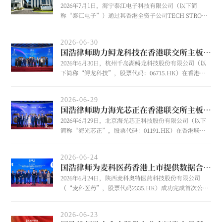
2026年7月1日，海宁泰江电子科技有限公司（以下简
称“泰江电子”）通过其香港全资子公司TECH STRONG
HOLDINGS LIMITED，与美国纽约证券交易所上市公
司Standard Motor Products, Inc.（股票代码：SMP，
2026-06-30
以下简称“SMP”）泰国合资项目顺利交割。
国浩律师助力鲟龙科技在香港联交所主板挂牌上市
2026年6月30日，杭州千岛湖鲟龙科技股份有限公司（以
下简称“鲟龙科技”，股票代码：06715.HK）在香港联
合交易所有限公司主板首次公开发行H股并挂牌上市。国
浩上海作为本项目保荐人中国境内律师，为鲟龙科技本次
2026-06-29
香港联交所主板上市提供专项法律服务。
国浩律师助力海光芯正在香港联交所主板挂牌上市
2026年6月29日，北京海光芯正科技股份有限公司（以下
简称“海光芯正”，股票代码：01191.HK）在香港联合
交易所有限公司主板首次公开发行股票并挂牌上市，本次
公开发行募集资金总额约15.31亿港元。国浩南京担任发行
2026-06-24
人中国境内律师，为海光芯正本次香港联交所主板上市提
国浩律师为麦科医药香港上市提供数据合规法律服务
供专项法律服务。
2026年6月24日，陕西麦科奥特医药科技股份有限公司
（“麦科医药”，股票代码2335.HK）成功完成首次公开
发行境外上市股份（H股）并在香港联合交易所有限公司
主板挂牌上市。在麦科医药上市过程中，国浩深圳担任其
2026-06-23
中国境内数据合规法律顾问。