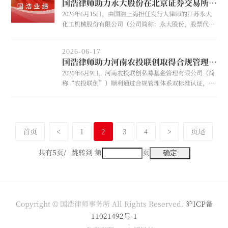
国浩律师助力永大股份在北京证券交易所上市
2026年6月15日，由国浩上海担任发行人律师的江苏永大
化工机械股份有限公司（公司简称：永大股份，股票代
码：920126）成功在北京证券交易所上市。
2026-06-17
国浩律师助力河南农投联创取得合规管理体系双标准认证
2026年6月9日，河南农投联创私募基金管理有限公司（简
称“农投联创”）顺利通过合规管理体系双标准认证，即
国际标准IS037301：2021及国家标准GB/T35770-2022。20
26年6月15日，农投联创举办颁证仪式，国浩天津合伙人
刘乃进、杜建敏，律师廉雪娇受邀参加。
首页
<
1
2
3
4
>
页尾
共有5页/
跳转到 第
页
Copyright © 国浩律师事务所 All Rights Reserved.
沪ICP备
11021492号-1