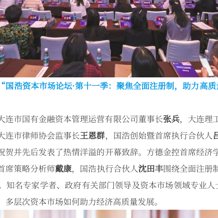
“国浩资本市场论坛·第十一季：聚焦全面注册制，助力高质
大连市国有金融资本管理运营有限公司董事长
张兵
，大连理
大连市律师协会监事长
王恩群
，国浩创始暨首席执行合伙人
祝贺并先后发表了热情洋溢的开幕致辞。方德金控首席经济
首席策略分析师
戴康
，国浩执行合伙人
沈田丰
围绕全面注册
。知名专家学者、政府有关部门领导及资本市场领域专业人士
，多层次资本市场如何助力经济高质量发展。