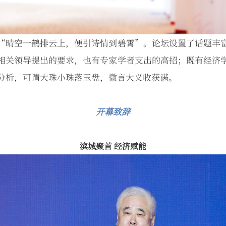
“晴空一鹤排云上，便引诗情到碧霄”。论坛设置了话题丰
相关领导提出的要求，也有专家学者支出的高招；既有经济
分析，可谓大珠小珠落玉盘，微言大义收获满。
开幕致辞
滨城聚首 经济赋能