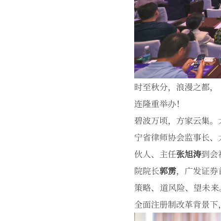
时至秋分，浪漫之都，
连隆重举办！
碧波万顷，方家云集。
宁省律师协会监事长、
伙人、主任
张旭涛
到会
院院长
郭雳
，广发证券
策略、道风险、望未来
全面注册制改革背景下