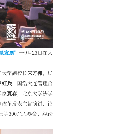
量发展”
于9月23日在大
工大学副校长
朱方伟
，辽
吕红兵
，国浩大连管理合
学家
夏春
，北京大学法学
制改革发表主旨演讲，论
等300余人参会，纵论