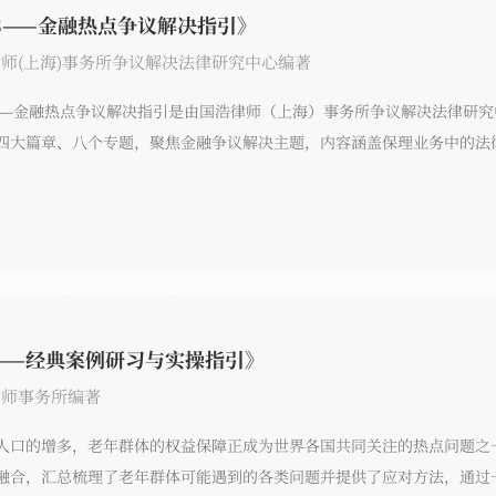
3——金融热点争议解决指引》
师(上海)事务所争议解决法律研究中心编著
——金融热点争议解决指引是由国浩律师（上海）事务所争议解决法律研
四大篇章、八个专题，聚焦金融争议解决主题，内容涵盖保理业务中的法
证券化纠纷的争议焦点和司法实践研究、国有企业担保实务研究、金融类
究、金融借贷与民间借贷之比较研究、证券虚假陈述民事赔偿案件中上市
——经典案例研习与实操指引》
律师事务所编著
人口的增多，老年群体的权益保障正成为世界各国共同关注的热点问题之
融合，汇总梳理了老年群体可能遇到的各类问题并提供了应对方法，通过