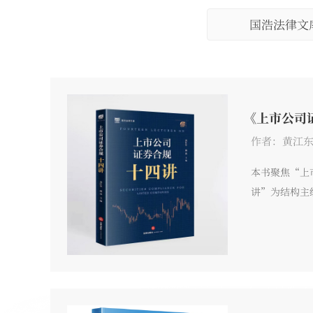
国浩法律文
《上市公司
作者：黄江东
本书聚焦“上
讲”为结构主
的重点与难点
作的合规路径