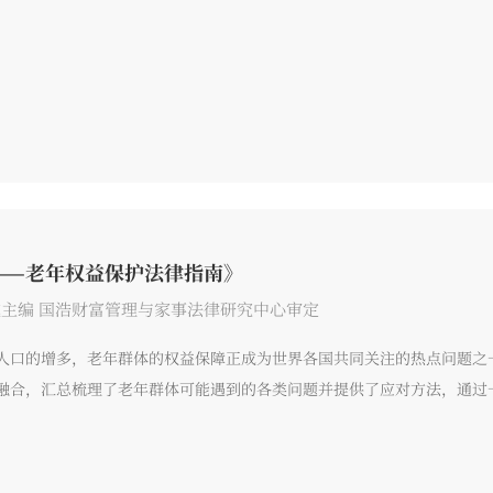
关法律概念，增进自我防范与保护意识，用法律守护金色岁月。
——老年权益保护法律指南》
主编 国浩财富管理与家事法律研究中心审定
人口的增多，老年群体的权益保障正成为世界各国共同关注的热点问题之
融合，汇总梳理了老年群体可能遇到的各类问题并提供了应对方法，通过
关法律概念，增进自我防范与保护意识，用法律守护金色岁月。