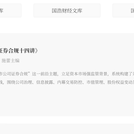
库
国浩财经文库
证券合规十四讲》
 施蕾主编
市公司证券合规”这一前沿主题，立足资本市场强监管背景，系统构建了
线，围绕公司治理、信息披露、内幕交易防控、市值管理、股份权益变动
问题。本书在深入梳理证券法理论与监管规则的基础上，融入大量一线案
与风险防控方案。本书内容体系清晰、重点突出，既可作为上市公司管理