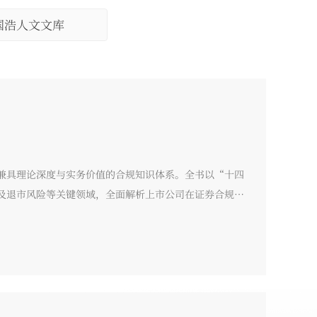
国浩人文文库
兼具理论深度与实务价值的合规知识体系。全书以“十四
及退市风险等关键领域，全面解析上市公司在证券合规中
例与执业经验，既揭示制度逻辑与监管趋势，又提供可操
层及合规人员的实务指南，也可为证券从业者与法律