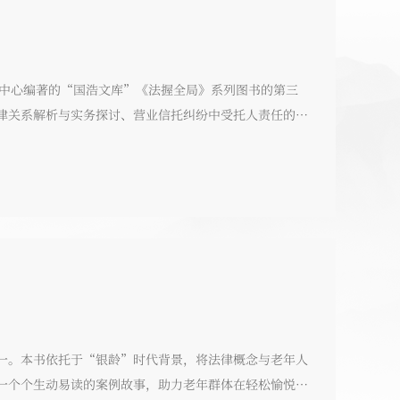
究中心编著的“国浩文库”《法握全局》系列图书的第三
律关系解析与实务探讨、营业信托纠纷中受托人责任的实
犯罪案件的刑民交叉研究、涉外民商事案件中域外法查明
公司的减免责抗辩方向及司法实例，从法律关系、实
一。本书依托于“银龄”时代背景，将法律概念与老年人
一个个生动易读的案例故事，助力老年群体在轻松愉悦的