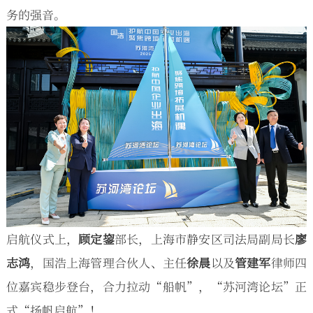
务的强音。
启航仪式上，
顾定鋆
部长，上海市静安区司法局副局长
廖
志鸿
，国浩上海管理合伙人、主任
徐晨
以及
管建军
律师四
位嘉宾稳步登台，合力拉动“船帆”，“苏河湾论坛”正
式“扬帆启航”！