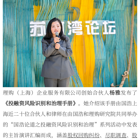
理购（上海）企业服务有限公司创始合伙人
杨雅
发布了
《投融资风险识别和治理手册》
。她介绍该手册由国浩上
海近二十位合伙人和律师在由国浩和理购研究院共同举办
的“国浩论道之投融资风险识别和治理”系列活动中发表
的主旨演讲汇编而成，涵盖
股权回购纠纷
、
尽职调查
、
股