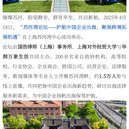
璀璨苏河，韵染静安，群贤毕至，共启新航。2025年4月
18日，“
苏河湾论坛——护航中国企业出海，聚焦跨境拓
展机遇
”在上海苏河湾中心成功举办。
论坛由
国浩律师（上海）事务所
、
上海对外经贸大学
与
华
润万象生活
共同主办。200余名来自政府机构、高等院
校、行业协会、企业商会、跨国公司、民营企业、法律服
务、新闻媒体等专业人士齐聚苏河湾畔，约
1.5万人
参与
线上直播，共同把脉中国企业出海新趋势，研讨出海法律
服务新需求，为中国企业扬帆出海保驾护航。