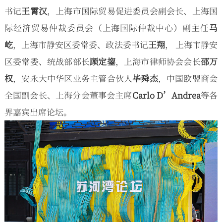
书记
王霄汉
，上海市国际贸易促进委员会副会长、上海国
际经济贸易仲裁委员会（上海国际仲裁中心）副主任
马
屹
，上海市静安区委常委、政法委书记
王翔
， 上海市静安
区委常委、统战部部长
顾定鋆
，上海市律师协会会长
邵万
权
，安永大中华区业务主管合伙人
毕舜杰
，中国欧盟商会
全国副会长、上海分会董事会主席
Carlo D’Andrea
等各
界嘉宾出席论坛。