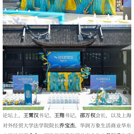
论坛上，
王霄汉
书记、
王翔
书记、
邵万权
会长，以及上海
对外经贸大学法学院院长
乔宝杰
、华润万象生活商业华东