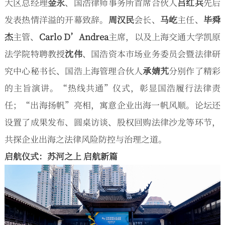
大区总经理
金永
、国浩律师事务所首席合伙人
吕红兵
先后
发表热情洋溢的开幕致辞。
周汉民
会长、
马屹
主任、
毕舜
杰
主管、
Carlo D’Andrea
主席，以及上海交通大学凯原
法学院特聘教授
沈伟
、国浩资本市场业务委员会暨法律研
究中心秘书长、国浩上海管理合伙人
承婧艽
分别作了精彩
的主旨演讲。“热线共通”仪式，彰显国浩履行法律责
任；“出海扬帆”亮相，寓意企业出海一帆风顺。论坛还
设置了成果发布、圆桌访谈、股权回购法律沙龙等环节，
共探企业出海之法律风险防控与治理之道。
启航仪式：苏河之上 启航新篇