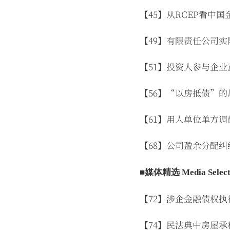
【45】从RCEP看中
【49】有限责任公司
【51】投资人参与企
【56】“以房抵债”的
【61】用人单位单方
【68】公司盈余分配纠
■媒体精选 Media Select
【72】涉企金融债权
【74】民法典中房屋