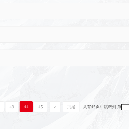
43
44
45
>
页尾
共有45页/
跳转到 第