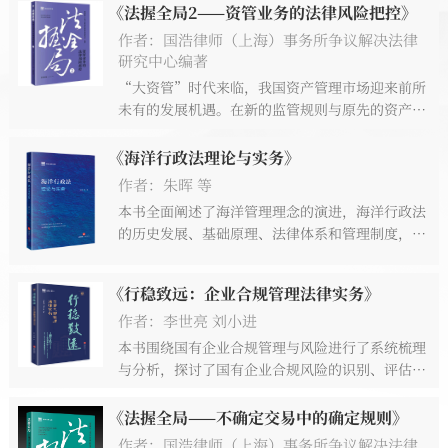
《法握全局2——资管业务的法律风险把控》
作者：国浩律师（上海）事务所争议解决法律
研究中心编著
“大资管”时代来临，我国资产管理市场迎来前所
未有的发展机遇。在新的监管规则与原先的资产管
理业务模式相互“碰撞”下，该如何平衡商业需求
和业务合规性问题？如何应对频发的资产管理产品
《海洋行政法理论与实务》
违约事件？如何规范资产管理业务，实现多方主体
作者：朱晖 等
共赢？
本书全面阐述了海洋管理理念的演进，海洋行政法
的历史发展、基础原理、法律体系和管理制度，并
结合国际海洋法和行政法学的最新发展趋势，提出
了我国海洋行政管理法律制度的发展对策。
《行稳致远：企业合规管理法律实务》
作者：李世亮 刘小进
本书围绕国有企业合规管理与风险进行了系统梳理
与分析，探讨了国有企业合规风险的识别、评估、
预防和应对。全书各篇章主要遵循识别风险、评估
风险，并提出风险应对与防控建议的思路，结合实
《法握全局——不确定交易中的确定规则》
践经验，就国有企业经营管理诸多方面的重点合规
作者：国浩律师（上海）事务所争议解决法律