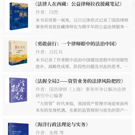
《法律人在西藏：公益律师拉孜援藏笔记》
作者：闫然
本书采用第一视角，以日记体形式记录了国浩律师
事务所首批驻藏律师在为期半年的公益法律服务过
程中的所见所感，内容涵盖了三名驻藏律师在西藏
提供公益法律服务时涉及的工作、生活、风士人情
《勇敢前行：一个律师眼中的法治中国》
等方方面面。
作者：吕红兵
本书记录了作者眼中法治中国建设进程中的突破性
进步、战略性成果、阶段性问题及对此的思考、建
议与建言。
《法握全局2——资管业务的法律风险把控》
作者：国浩律师（上海）事务所争议解决法律
研究中心编著
“大资管”时代来临，我国资产管理市场迎来前所
未有的发展机遇。在新的监管规则与原先的资产管
理业务模式相互“碰撞”下，该如何平衡商业需求
和业务合规性问题？如何应对频发的资产管理产品
《海洋行政法理论与实务》
违约事件？如何规范资产管理业务，实现多方主体
作者：朱晖 等