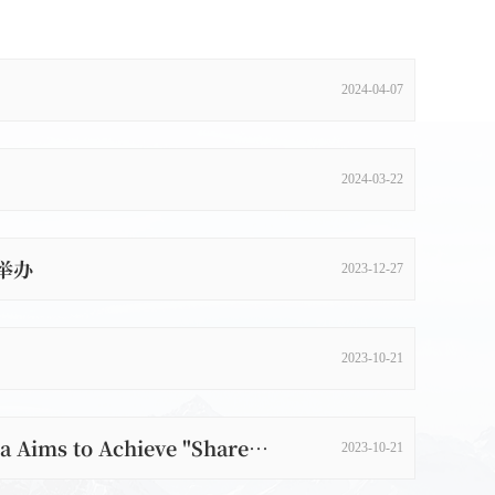
2024-04-07
2024-03-22
举办
2023-12-27
2023-10-21
2023年第二届ASEAN-PLUS Group会议 | Zhou Hanmin：Cooperation for Win-Win, China Aims to Achieve "Shared Prosperity" in RCEP Cooperation
2023-10-21