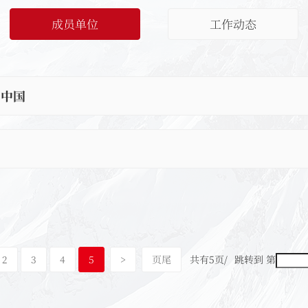
成员单位
工作动态
-中国
2
3
4
5
>
页尾
共有5页/
跳转到 第