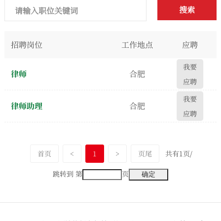
搜索
招聘岗位
工作地点
应聘
我要
律师
合肥
应聘
我要
律师助理
合肥
应聘
首页
<
1
>
页尾
共有1页/
跳转到 第
页