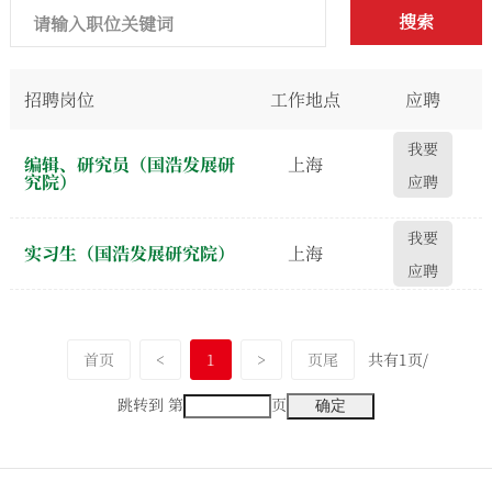
搜索
招聘岗位
工作地点
应聘
我要
编辑、研究员（国浩发展研
上海
究院）
应聘
我要
实习生（国浩发展研究院）
上海
应聘
首页
<
1
>
页尾
共有1页/
跳转到 第
页